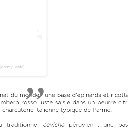
jeremy_viale)
nnat du monde : une base d’épinards et ricott
ambero rosso juste saisie dans un beurre cit
, charcuterie italienne typique de Parme.
u traditionnel
ceviche
péruvien : une ba