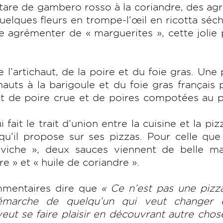
tare de gambero rosso à la coriandre, des a
uelques fleurs en trompe-l’œil en ricotta séc
e agrémenter de « marguerites », cette jolie 
e l’artichaut, de la poire et du foie gras. Une
auts à la barigoule et du foie gras français 
t de poire crue et de poires compotées au p
fait le trait d’union entre la cuisine et la piz
qu’il propose sur ses pizzas. Pour celle qu
viche », deux sauces viennent de belle ma
re » et « huile de coriandre ».
ommentaires dire que
« Ce n’est pas une pizza
démarche de quelqu’un qui veut changer 
veut se faire plaisir en découvrant autre cho