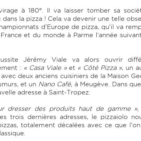
irage à 180°. Il va laisser tomber sa socié
 dans la pizza ! Cela va devenir une telle obs
 championnats d’Europe de pizza, qu’il va rem
 France et du monde à Parme l’année suivant
ssite Jérémy Viale va alors ouvrir diffé
tement :
« Casa Viale »
et
« Côté Pizza »
, un a
t avec deux anciens cuisiniers de la Maison G
esmurs, et un
Nano Café
, à Meugève. Dans que
uvelle adresse à Saint-Tropez.
ur dresser des produits haut de gamme »,
les trois dernières adresses, le pizzaiolo no
pizzas, totalement décalées avec ce que l’o
lassique.