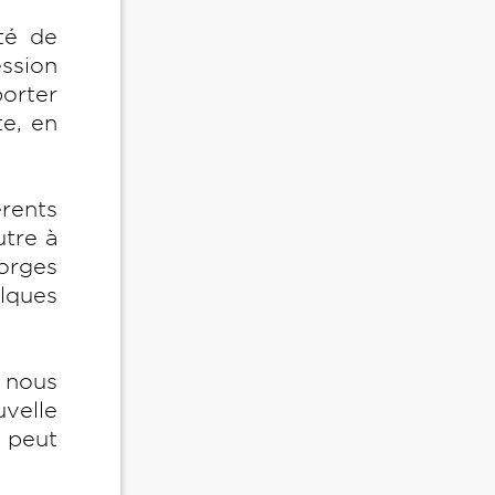
té de
ession
porter
e, en
rents
utre à
eorges
lques
nous
uvelle
n peut