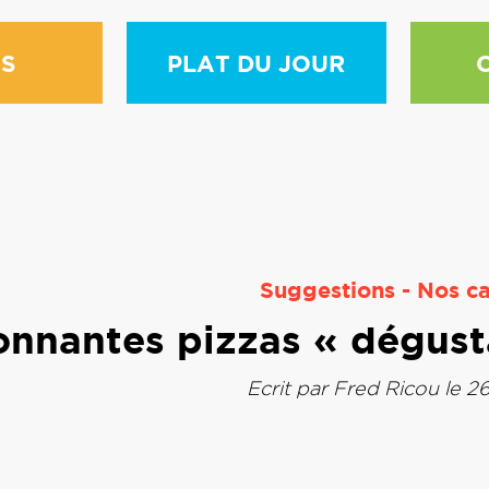
S
PLAT DU JOUR
Suggestions
-
Nos ca
onnantes pizzas « dégust
Ecrit par
Fred Ricou
le 2