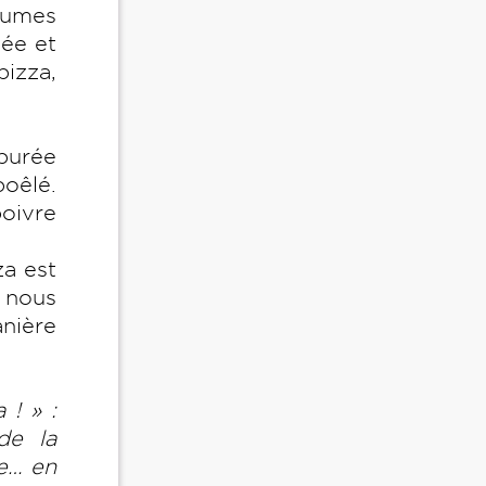
grumes
hée et
pizza,
 purée
poêlé.
oivre
za est
e nous
nière
 ! » :
de la
se… en