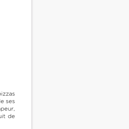
pizzas
de ses
apeur,
uit de