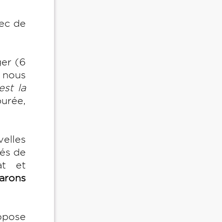
vec de
ger (6
f nous
est la
urée,
velles
és de
at et
arons
ropose