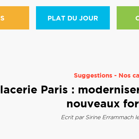
S
PLAT DU JOUR
Suggestions
-
Nos ca
lacerie Paris : moderniser
nouveaux fo
Ecrit par
Sirine Errammach
l