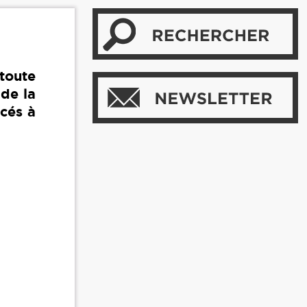
toute
 de la
acés à