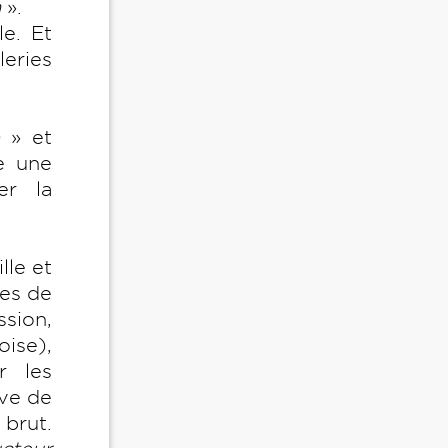
n
».
le. Et
eries
e
» et
e une
er la
lle et
ées de
ssion,
ise),
r les
uve de
 brut.