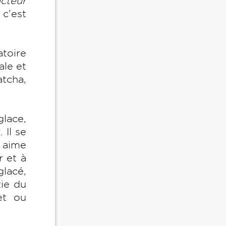
ucteur
t c’est
atoire
ale et
tcha,
lace,
 Il se
 aime
 et à
lacé,
tie du
et ou