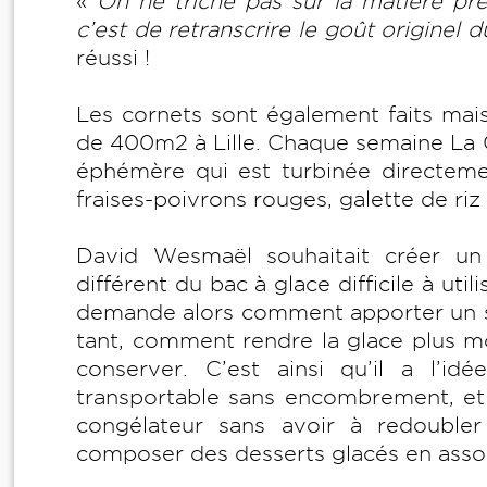
«
On ne triche pas sur la matière pr
c’est de retranscrire le goût originel
réussi !
Les cornets sont également faits mais
de 400m² à Lille. Chaque semaine La G
éphémère qui est turbinée directeme
fraises-poivrons rouges, galette de riz 
David Wesmaël souhaitait créer u
différent du bac à glace difficile à utili
demande alors comment apporter un s
tant, comment rendre la glace plus m
conserver. C’est ainsi qu’il a l’i
transportable sans encombrement, et 
congélateur sans avoir à redoubler
composer des desserts glacés en assoc