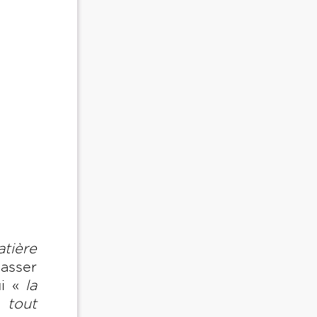
tière
passer
ui «
la
 tout