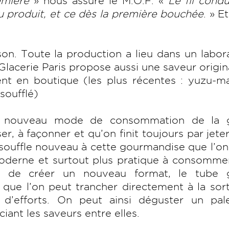
emière
» nous assure le M.O.F. «
Le fil cond
 du produit, et ce dès la première bouchée
. » E
on. Toute la production a lieu dans un labor
lacerie Paris propose aussi une saveur origin
nt en boutique (les plus récentes : yuzu-ma
soufflé)
n nouveau mode de consommation de la g
ser, à façonner et qu’on finit toujours par jeter.
ouffle nouveau à cette gourmandise que l’on
oderne et surtout plus pratique à consommer
dée de créer un nouveau format, le tube g
que l’on peut trancher directement à la sor
 d’efforts. On peut ainsi déguster un pal
iant les saveurs entre elles.