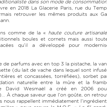
raditionaliste dans son mode de consommatio
uvre en 2018 La Glacerie Paris, rue du Temp
mais retrouver les mêmes produits aux Gal
mann.
ions comme de la «
haute couture artisanal
itionnels boules et cornets mais aussi tout
acées qu’il a développé pour modernis
 de parfums avec en top 3 la pistache, la vani
isette (du lait de vache dans lequel sont infus
ntières et concassées, torréfiées), sorbet pa
dation naturelle entre la mûre et la frambo
ue David Wesmaël a créé en 2006 pou
.. À chaque saveur que l’on goûte, on retro
es nous rappellent immédiatement l’ingrédient