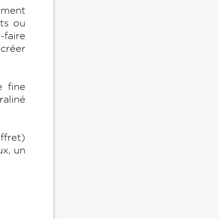
ement
ts ou
-faire
 créer
 fine
aliné
ffret)
ux, un