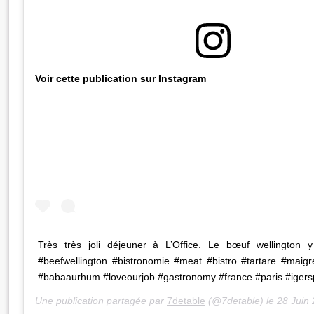
Voir cette publication sur Instagram
Très très joli déjeuner à L’Office. Le bœuf wellington y
#beefwellington #bistronomie #meat #bistro #tartare #maigr
#babaaurhum #loveourjob #gastronomy #france #paris #igers
Une publication partagée par
7detable
(@7detable) le
28 Juin