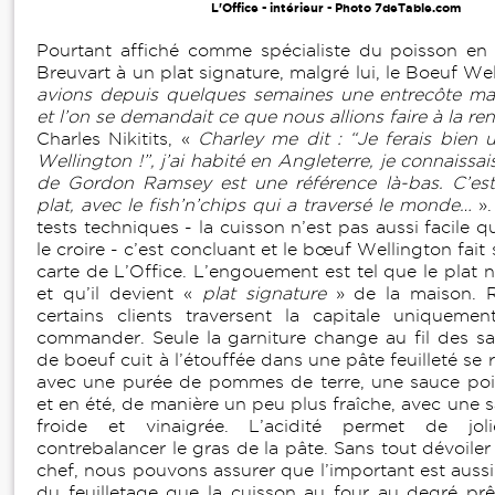
L'Office - intérieur - Photo 7deTable.com
Pourtant affiché comme spécialiste du poisson en 
Breuvart à un plat signature, malgré lui, le Boeuf We
avions depuis quelques semaines une entrecôte mat
et l’on se demandait ce que nous allions faire à la re
Charles Nikitits, «
Charley me dit : “Je ferais bien 
Wellington !”, j’ai habité en Angleterre, je connaissais
de Gordon Ramsey est une référence là-bas. C’est
plat, avec le fish’n’chips qui a traversé le monde…
».
tests techniques - la cuisson n’est pas aussi facile q
le croire - c’est concluant et le bœuf Wellington fait 
carte de L’Office. L’engouement est tel que le plat 
et qu’il devient «
plat signature
» de la maison. R
certains clients traversent la capitale uniquemen
commander. Seule la garniture change au fil des sais
de boeuf cuit à l’étouffée dans une pâte feuilleté se 
avec une purée de pommes de terre, une sauce poiv
et en été, de manière un peu plus fraîche, avec une 
froide et vinaigrée. L’acidité permet de jo
contrebalancer le gras de la pâte. Sans tout dévoiler
chef, nous pouvons assurer que l’important est aussi
du feuilletage que la cuisson au four au degré pr