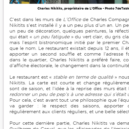
Charles Nikitits, propriétaire de L'Office - Photo 7deTab
C’est dans les murs de
L’Office
de Charles Compagn
Nikitits s’est installé il y a un peu plus d’un an. Un 
un peu de décoration, quelques peintures, la réfecti
qui était «
un peu fatiguée
» du vert clair, du gris cla
mais l’esprit bistronomique initié par le premier Cha
que le nom. Le restaurant existait depuis 12 ans, il é
apporter un second souffle et comme l’adresse fo
dans le quartier, Charles Nikitits a préféré faire,
d’affiche électorale, le changement dans la continuit
Le restaurant est «
stable en terme de qualité
» nous
Nikitits. La carte est courte et change régulièreme
sont de saison, et l’idée à la reprise des murs était
redonner un peu de pep’s à une adresse qui s’était 
Pour cela, c’est avant tout une philosophie que l’équi
va garder : le respect des saisons, apporter 
régulièrement aux clients réguliers, et une belle sélec
Pour cette dernière partie, Charles Nikitits va de
Gwilherm de Cerval, que les aficionados de l’émissi