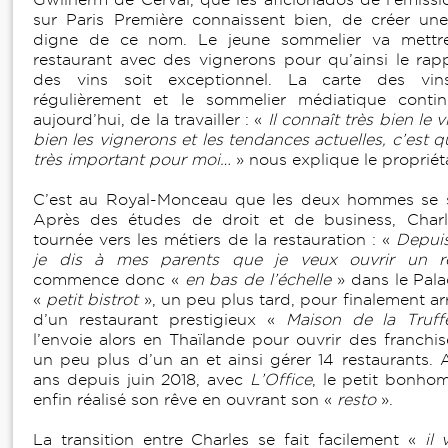
sur Paris Première connaissent bien, de créer une
digne de ce nom. Le jeune sommelier va mettre 
restaurant avec des vignerons pour qu’ainsi le rapp
des vins soit exceptionnel. La carte des vi
régulièrement et le sommelier médiatique contin
aujourd’hui, de la travailler : «
Il connaît très bien le vi
bien les vignerons et les tendances actuelles, c’est
très important pour moi…
» nous explique le propriét
C’est au Royal-Monceau que les deux hommes se s
Après des études de droit et de business, Charles
tournée vers les métiers de la restauration : «
Depuis
je dis à mes parents que je veux ouvrir un re
commence donc «
en bas de l’échelle
» dans le Pala
«
petit bistrot
», un peu plus tard, pour finalement ar
d’un restaurant prestigieux «
Maison de la Truff
l’envoie alors en Thaïlande pour ouvrir des franchise
un peu plus d’un an et ainsi gérer 14 restaurants. A
ans depuis juin 2018, avec
L’Office
, le petit bonho
enfin réalisé son rêve en ouvrant son «
resto
».
La transition entre Charles se fait facilement «
il 