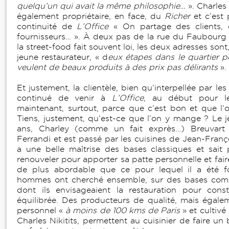
quelqu’un qui avait la même philosophie…
». Charle
également propriétaire, en face, du
Richer
et c’est 
continuité de
L’Office
« On partage des clients, 
fournisseurs… ». À deux pas de la rue du Faubourg
la street-food fait souvent loi, les deux adresses sont
jeune restaurateur, « d
eux étapes dans le quartier p
veulent de beaux produits à des prix pas délirants
».
Et justement, la clientèle, bien qu’interpellée par l
continué de venir à
L’Office
, au début pour le
maintenant, surtout, parce que c’est bon et que l’o
Tiens, justement, qu’est-ce que l’on y mange ? Le 
ans, Charley (comme un fait exprès…) Breuvart
Ferrandi et est passé par les cuisines de Jean-Franç
a une belle maîtrise des bases classiques et sait 
renouveler pour apporter sa patte personnelle et fai
de plus abordable que ce pour lequel il a été 
hommes ont cherché ensemble, sur des bases com
dont ils envisageaient la restauration pour const
équilibrée. Des producteurs de qualité, mais égal
personnel «
à moins de 100 kms de Paris
» et cultivé
Charles Nikitits, permettent au cuisinier de faire un 