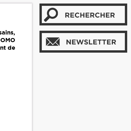
ains,
 COMO
ant de