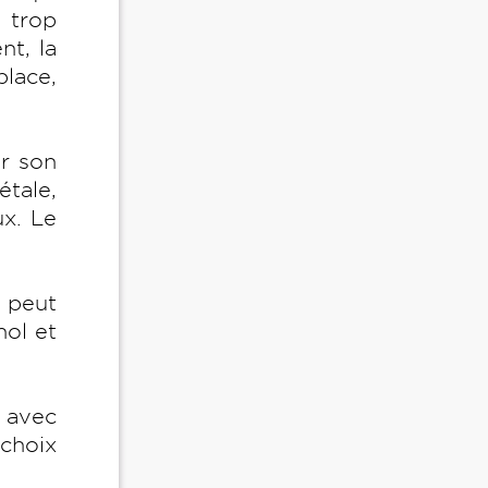
t trop
nt, la
place,
er son
étale,
x. Le
 peut
nol et
 avec
choix