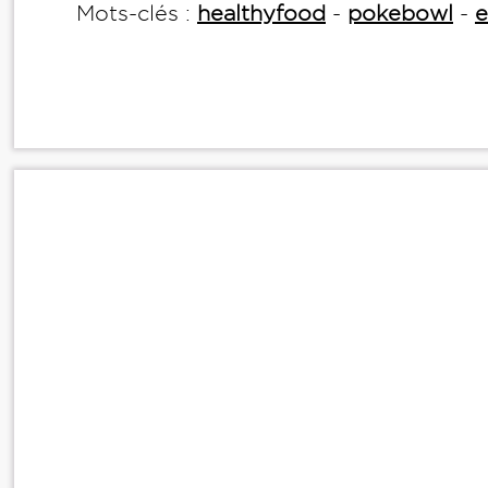
Mots-clés :
healthyfood
-
pokebowl
-
e