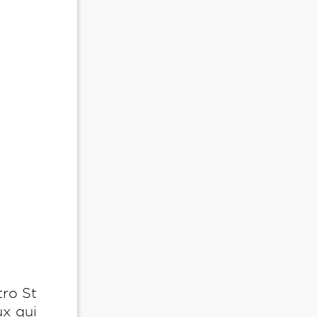
tro St
ux qui