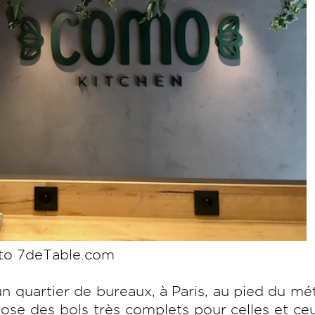
to 7deTable.com
 quartier de bureaux, à Paris, au pied du mé
ose des bols très complets pour celles et ce