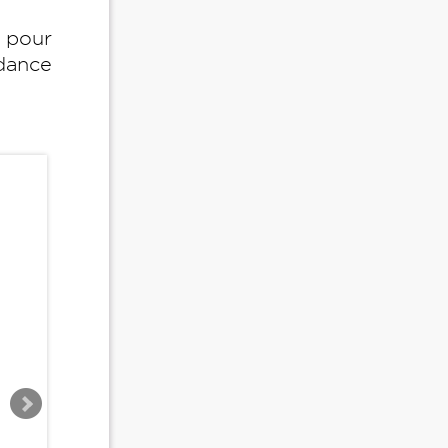
r pour
ndance