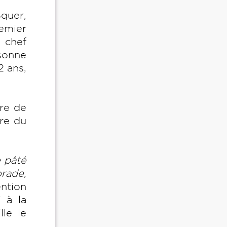
Squer,
remier
 chef
rsonne
2 ans,
are de
ure du
e pâté
rade,
ntion
 à la
lle le