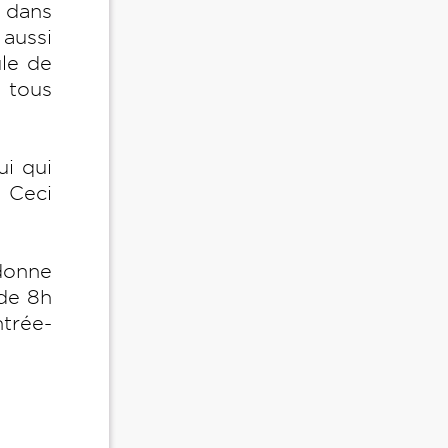
t dans
aussi
ule de
t tous
?
ui qui
. Ceci
 donne
 de 8h
ntrée-