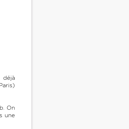
 déjà
Paris)
ab. On
us une