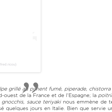
fred.ricou)
pe grillé au piment fumé, piperade, chistorra 
d-ouest de la France et de l’Espagne; la
poitr
 gnocchis, sauce teriyaki
nous emmène de t
é quelques jours en Italie. Bien que servie 