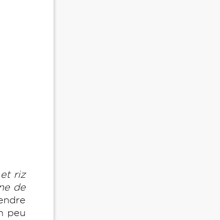
et riz
ine de
endre
un peu