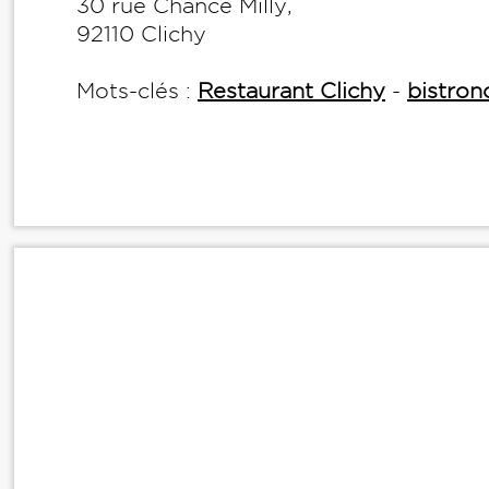
30 rue Chance Milly,
92110 Clichy
Mots-clés :
Restaurant Clichy
-
bistro