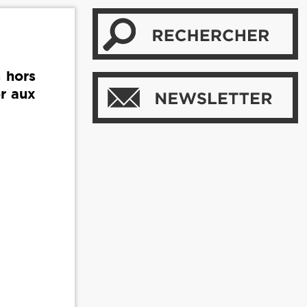
s hors
er aux