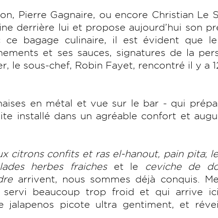
on, Pierre Gagnaire, ou encore Christian Le 
sine derrière lui et propose aujourd’hui son p
 ce bagage culinaire, il est évident que le
nnements et ses sauces, signatures de la pe
, le sous-chef, Robin Fayet, rencontré il y a 1
haises en métal et vue sur le bar - qui prép
uite installé dans un agréable confort et aug
 citrons confits et ras el-hanout, pain pita
;
l
lades herbes fraiches
et le
ceviche de do
dre
arrivent, nous sommes déjà conquis. Me
servi beaucoup trop froid et qui arrive ici
 jalapenos picote ultra gentiment, et révei