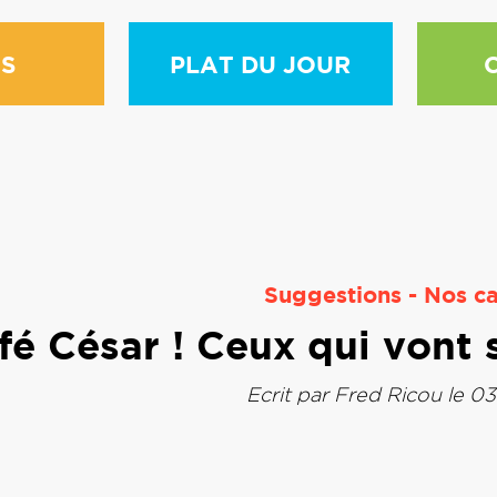
S
PLAT DU JOUR
Suggestions
-
Nos ca
fé César ! Ceux qui vont s
Ecrit par
Fred Ricou
le 03