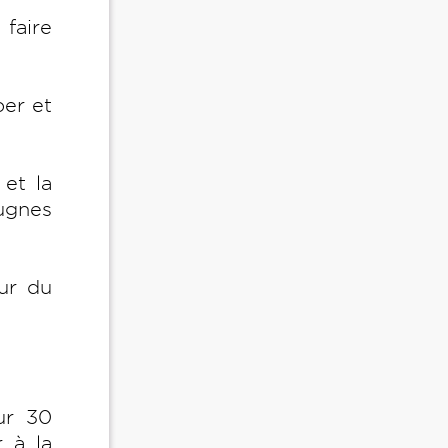
faire
ber et
.
 et la
bugnes
sur du
ur 30
r à la