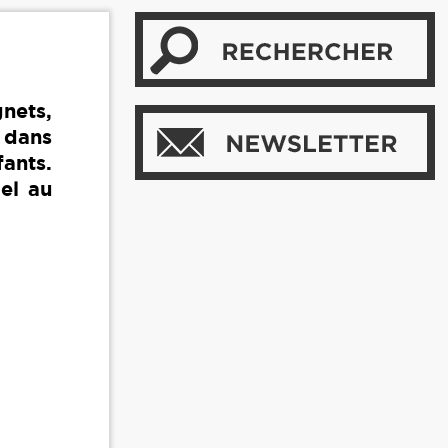
nets,
 dans
fants.
el au