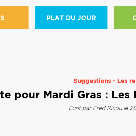
S
PLAT DU JOUR
Suggestions
-
Les re
te pour Mardi Gras : Les
Ecrit par
Fred Ricou
le 2