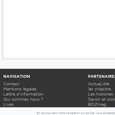
NAVIGATION
PARTENAIRE
Contact
ActuaLitté
Mentions légales
1er chapitre
Lettre d'information
Les histoires 
Qui sommes nous ?
Savoir et con
Lives
BDZmag
En poursuivant votre navigation sur ce site, vous acceptez 