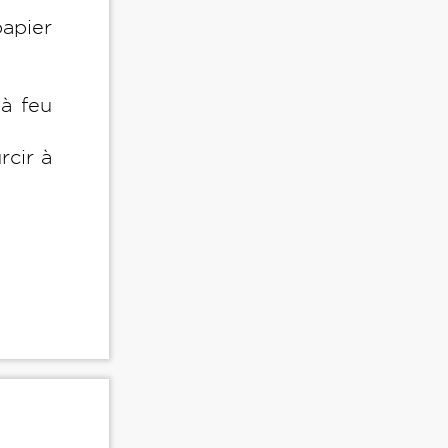
apier
 à feu
rcir à