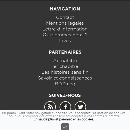
NAVIGATION
Contact
Mentions légales
Lettre d'information
Qui sommes nous ?
Lives
PARTENAIRES
ActuaLitté
1er chapitre
Les histoires sans fin
Savoir et connaissances
BDZmag
SUIVEZ-NOUS
En poursuivant votre navigation sur ce site, vous acceptez l'utilisation de cookies
pour vous proposer des offres et services adaptés à vos centres d'intérêts
En savoir plus et paramétrer les cookies.
© 2026 - 7detable.com
OK