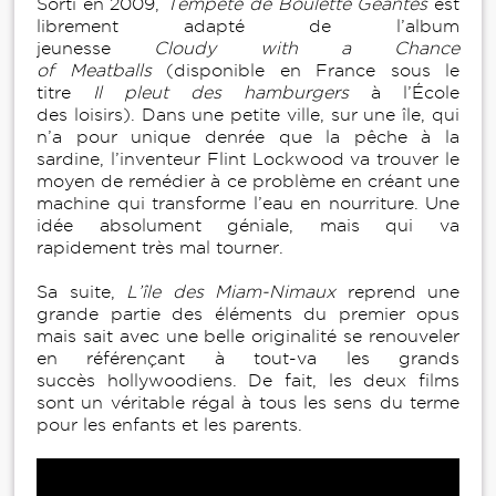
Sorti en 2009,
Tempête de Boulette Géantes
est
librement adapté de l’album
jeunesse
Cloudy with a Chance
of Meatballs
(disponible en France sous le
titre
Il pleut des hamburgers
à l’École
des loisirs). Dans une petite ville, sur une île, qui
n’a pour unique denrée que la pêche à la
sardine, l’inventeur Flint Lockwood va trouver le
moyen de remédier à ce problème en créant une
machine qui transforme l’eau en nourriture. Une
idée absolument géniale, mais qui va
rapidement très mal tourner.
Sa suite,
L’île des Miam-Nimaux
reprend une
grande partie des éléments du premier opus
mais sait avec une belle originalité se renouveler
en référençant à tout-va les grands
succès hollywoodiens. De fait, les deux films
sont un véritable régal à tous les sens du terme
pour les enfants et les parents.