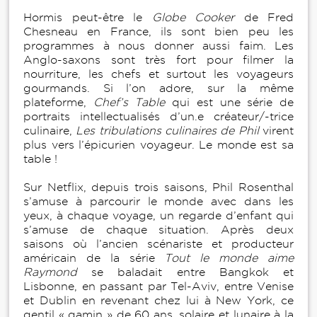
Hormis peut-être le
Globe Cooker
de Fred
Chesneau en France, ils sont bien peu les
programmes à nous donner aussi faim. Les
Anglo-saxons sont très fort pour filmer la
nourriture, les chefs et surtout les voyageurs
gourmands. Si l’on adore, sur la même
plateforme,
Chef’s Table
qui est une série de
portraits intellectualisés d’un.e créateur/-trice
culinaire,
Les tribulations culinaires de Phil
virent
plus vers l’épicurien voyageur. Le monde est sa
table !
Sur Netflix, depuis trois saisons, Phil Rosenthal
s’amuse à parcourir le monde avec dans les
yeux, à chaque voyage, un regarde d’enfant qui
s’amuse de chaque situation. Après deux
saisons où l’ancien scénariste et producteur
américain de la série
Tout le monde aime
Raymond
se baladait entre Bangkok et
Lisbonne, en passant par Tel-Aviv, entre Venise
et Dublin en revenant chez lui à New York, ce
gentil « gamin » de 60 ans, solaire et lunaire à la