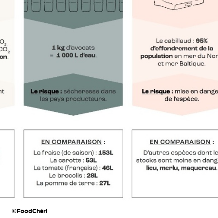
©FoodChéri