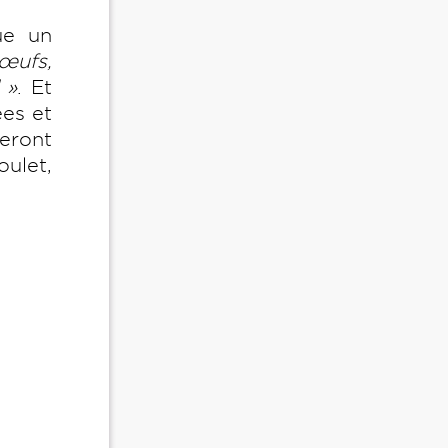
ue un
bœufs,
 »
. Et
ées et
eront
ulet,