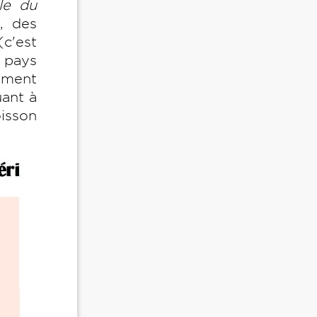
le du
, des
(c'est
 pays
nement
ant à
oisson