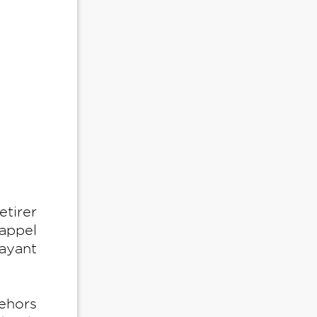
tirer
 appel
 ayant
ehors