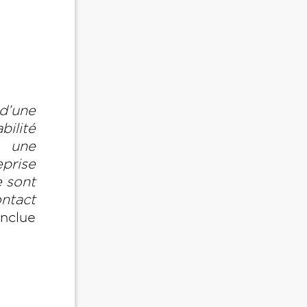
d’une
ilité
t une
prise
e sont
ontact
onclue