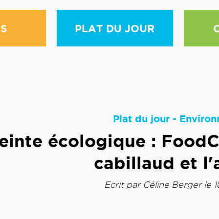
S
PLAT DU JOUR
Plat du jour
-
Environ
inte écologique : FoodChé
cabillaud et l
Ecrit par
Céline Berger
le 