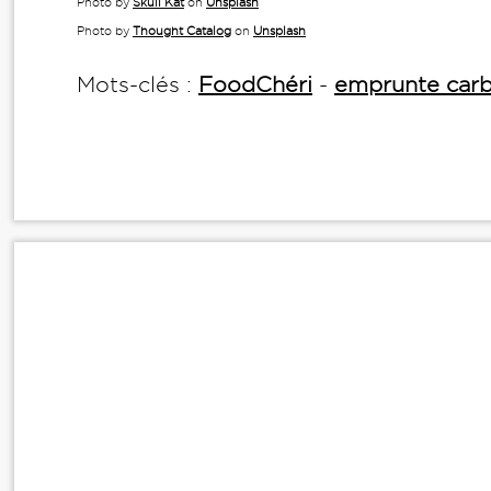
Photo by
Skull Kat
on
Unsplash
Photo by
Thought Catalog
on
Unsplash
Mots-clés :
FoodChéri
-
emprunte car