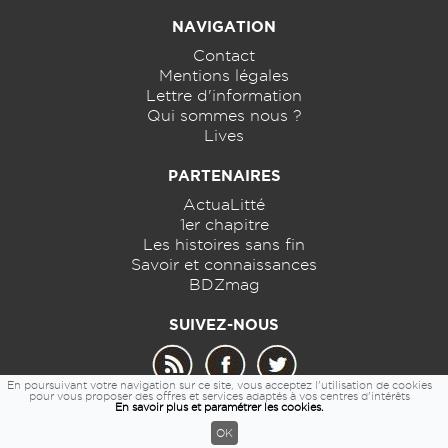
NAVIGATION
Contact
Mentions légales
Lettre d'information
Qui sommes nous ?
Lives
PARTENAIRES
ActuaLitté
1er chapitre
Les histoires sans fin
Savoir et connaissances
BDZmag
SUIVEZ-NOUS
En poursuivant votre navigation sur ce site, vous acceptez l'utilisation de cookies
pour vous proposer des offres et services adaptés à vos centres d'intérêts
En savoir plus et paramétrer les cookies.
© 2026 - 7detable.com
OK