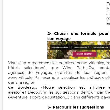
Z
Au
J
(C
É
2- Choisir une formule pour
son voyage
Visualiser directement les établissements viticoles, r
hôtels sélectionnés par Wine Paths.Ou, cont
agences de voyages expertes de leur région 
zone viticole. Par exemple, visualiser les châteaux s
dans la région
de Bordeaux. (Notre sélection est affichée
aléatoire) Découvrir les suggestions de tour par t
(Aventure, sport, dégustation…) dans différents pays
3- Parcourir les suggestions