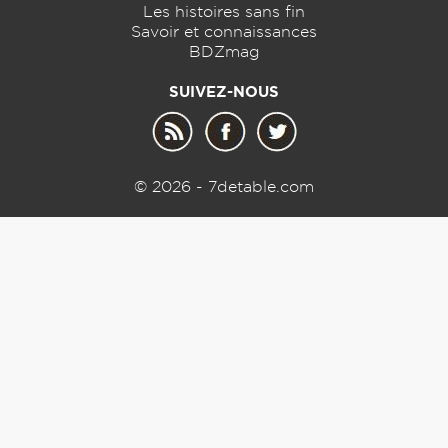
Les histoires sans fin
Savoir et connaissances
BDZmag
SUIVEZ-NOUS
© 2026 - 7detable.com