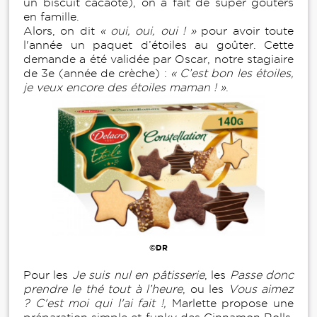
un biscuit cacaoté), on a fait de super goûters
en famille.
Alors, on dit
« oui, oui, oui ! »
pour avoir toute
l'année un paquet d’étoiles au goûter. Cette
demande a été validée par Oscar, notre stagiaire
de 3e (année de crèche) :
« C’est bon les étoiles,
je veux encore des étoiles maman ! »
.
©DR
Pour les
Je suis nul
en pâtisserie
, les
Passe donc
prendre le thé tout à l’heure
, ou les
Vous aimez
? C'est moi qui l'ai fait !,
Marlette propose une