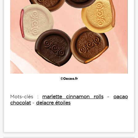
©Oacao.fr
Mots-clés :
marlette cinnamon rolls
-
oacao
chocolat
-
delacre étoiles