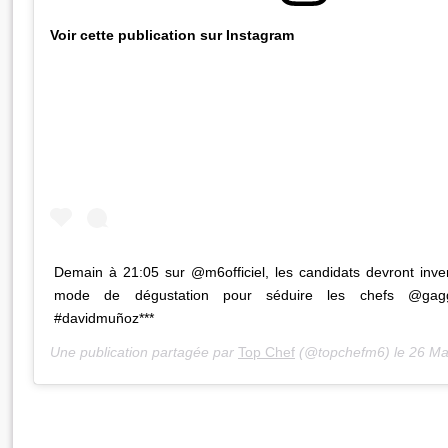
Voir cette publication sur Instagram
Demain à 21:05 sur @m6officiel, les candidats devront inv
mode de dégustation pour séduire les chefs @gagg
#davidmuñoz***
Une publication partagée par
Top Chef
(@topchefm6) le
26 Mai