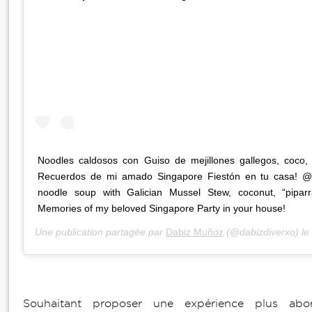
Noodles caldosos con Guiso de mejillones gallegos, coco, p
Recuerdos de mi amado Singapore Fiestón en tu casa! @e
noodle soup with Galician Mussel Stew, coconut, “piparr
Memories of my beloved Singapore Party in your house!
Une publication partagée par
Dabiz Muñoz
(@dabizdiverxo) le
Souhaitant proposer une expérience plus abo