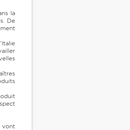
ans la
es. De
sement
Italie
ailler
elles
aîtres
duits
roduit
espect
 vont