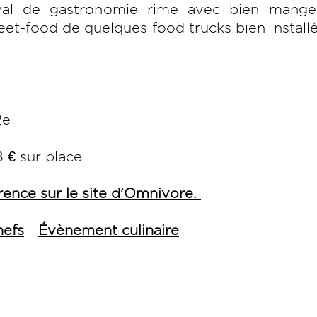
ival de gastronomie rime avec bien manger
reet-food de quelques food trucks bien install
2e
8 € sur place
érence sur le site d'Omnivore.
hefs
-
Évènement culinaire