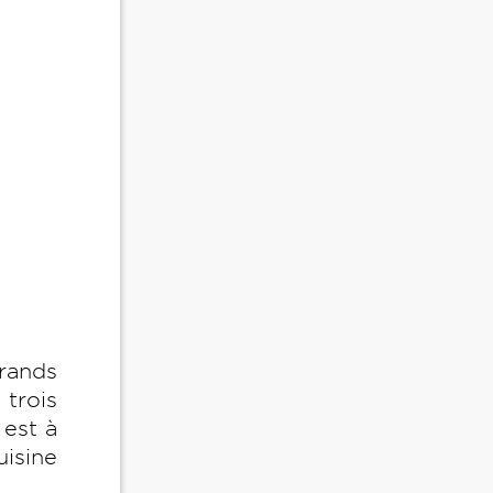
grands
 trois
 est à
uisine