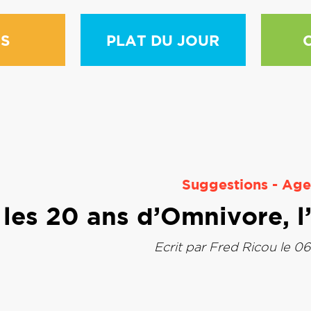
S
PLAT DU JOUR
Suggestions
-
Age
les 20 ans d’Omnivore, l’I
Ecrit par
Fred Ricou
le 06