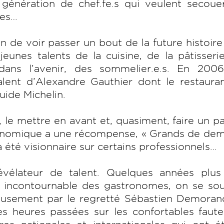
génération de chef.fe.s qui veulent secouer
gnes…
n de voir passer un bout de la future histoire
unes talents de la cuisine, de la pâtisseri
dans l’avenir, des sommelier.e.s. En 2006
lent d’Alexandre Gauthier dont le restauran
uide Michelin.
, le mettre en avant et, quasiment, faire un pa
ronomique a une récompense, « Grands de dem
 a été visionnaire sur certains professionnels…
élateur de talent. Quelques années plus 
 incontournable des gastronomes, on se sou
eusement par le regretté Sébastien Demorand
s heures passées sur les confortables faute