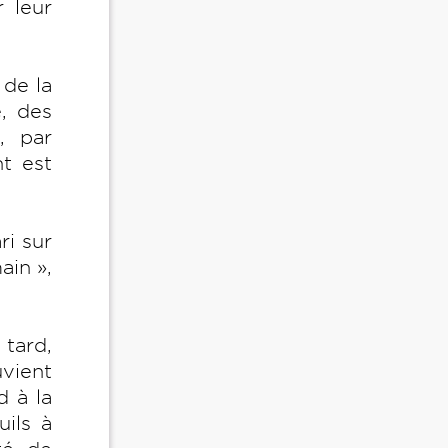
 leur
 de la
e, des
, par
t est
ri sur
ain »,
tard,
vient
 à la
uils à