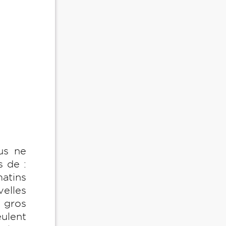
us ne
s de :
matins
velles
 gros
ulent