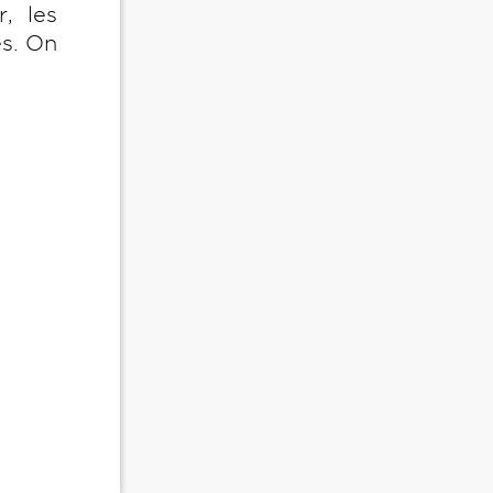
, les
és. On