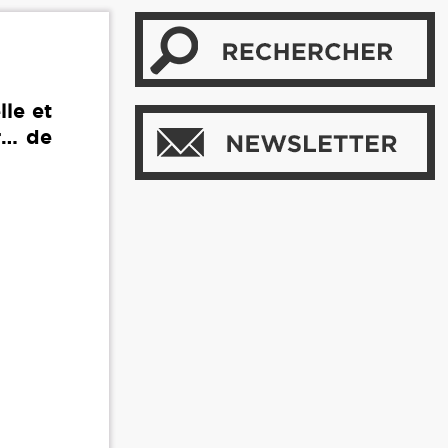
lle et
ur… de