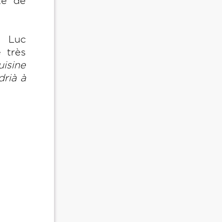
té de
, Luc
 très
uisine
drià à