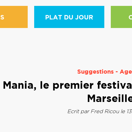
S
PLAT DU JOUR
Suggestions
-
Age
 Mania, le premier festiv
Marseill
Ecrit par
Fred Ricou
le 1