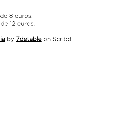
x de 8 euros.
 de 12 euros.
ia
by
7detable
on Scribd