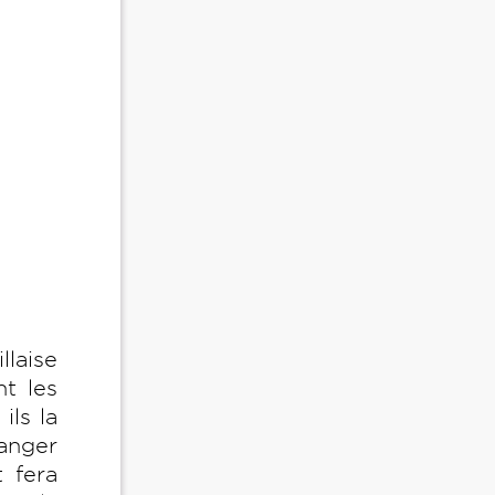
laise
nt les
ils la
anger
 fera