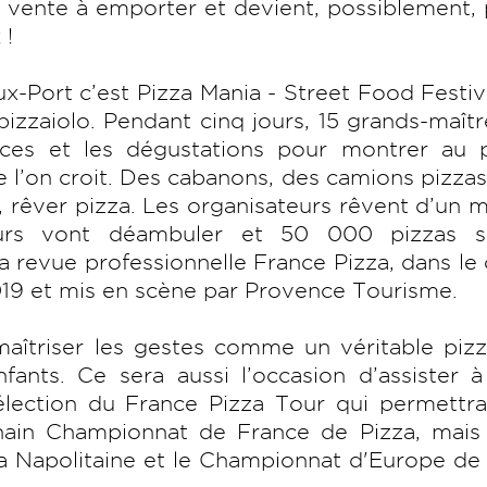
e vente à emporter et devient, possiblement, 
 !
ux-Port c’est Pizza Mania - Street Food Festiv
 pizzaiolo. Pendant cinq jours, 15 grands-maît
ences et les dégustations pour montrer au p
e l’on croit. Des cabanons, des camions pizza
a, rêver pizza. Les organisateurs rêvent d’un
urs vont déambuler et 50 000 pizzas s
a revue professionnelle France Pizza, dans le
19 et mis en scène par Provence Tourisme.
îtriser les gestes comme un véritable pizza
nts. Ce sera aussi l’occasion d’assister à 
lection du France Pizza Tour qui permettra
chain Championnat de France de Pizza, mais 
a Napolitaine et le Championnat d'Europe de