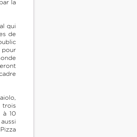
par la
al qui
res de
ublic
s pour
 monde
eront
 cadre
iolo,
trois
 à 10
aussi
 Pizza