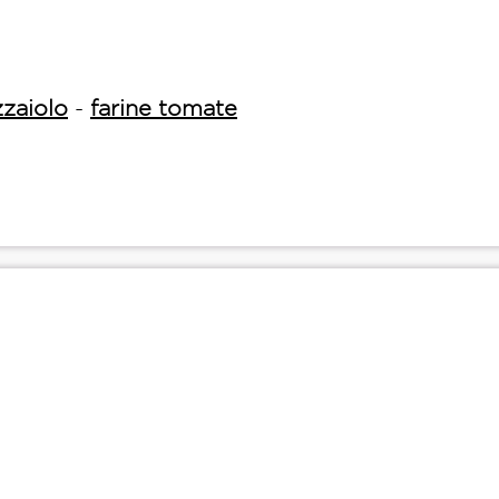
zzaiolo
-
farine tomate