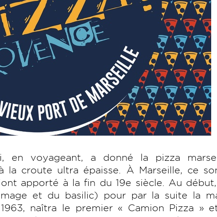
ui, en voyageant, a donné la pizza marseil
à la croute ultra épaisse. À Marseille, ce so
’ont apporté à la fin du 19e siècle. Au début, 
mage et du basilic) pour par la suite la m
1963, naîtra le premier « Camion Pizza » et