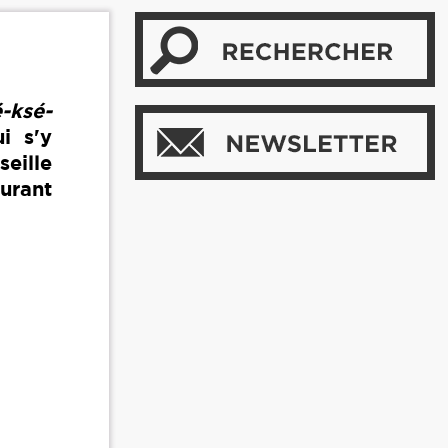
-ksé-
i s'y
eille
urant