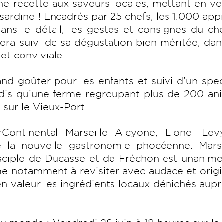
ne recette aux saveurs locales, mettant en v
 sardine ! Encadrés par 25 chefs, les 1.000 app
dans le détail, les gestes et consignes du ch
era suivi de sa dégustation bien méritée, da
t conviviale.
d goûter pour les enfants et suivi d’un spe
andis qu’une ferme regroupant plus de 200 a
 sur le Vieux-Port.
rContinental Marseille Alcyone, Lionel Lev
 la nouvelle gastronomie phocéenne. Marsei
isciple de Ducasse et de Fréchon est unanim
ime notamment à revisiter avec audace et origi
en valeur les ingrédients locaux dénichés aup