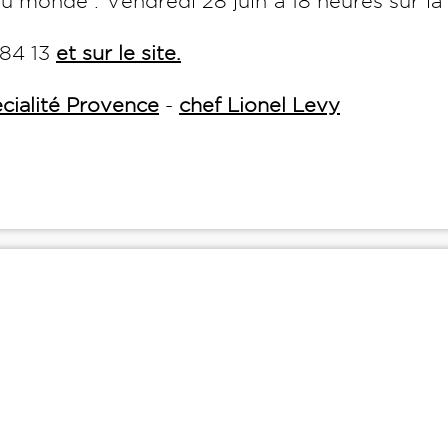
du monde : Vendredi 28 juin à 18 heures sur la
 84 13
et sur le site.
cialité Provence
-
chef Lionel Levy