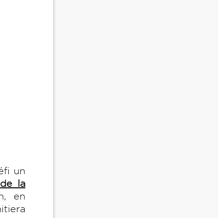
éfi un
de la
n, en
itiera