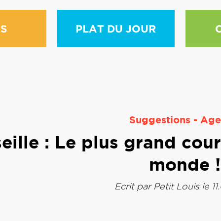
S
PLAT DU JOUR
Suggestions
-
Age
eille : Le plus grand cour
monde !
Ecrit par
Petit Louis
le 11