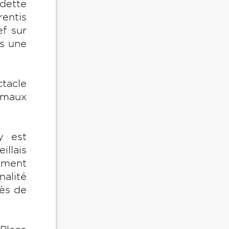
edette
rentis
ef sur
ns une
ctacle
nimaux
y est
llais
ement
nalité
rès de