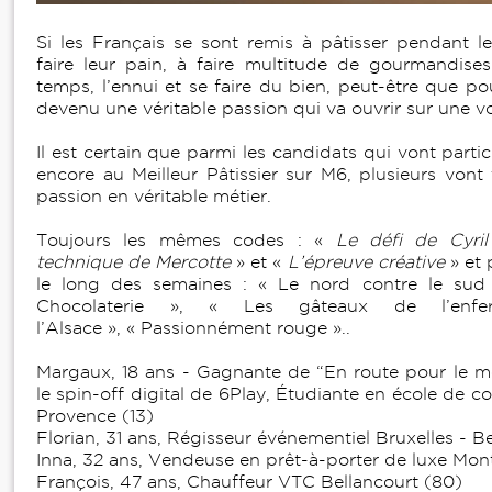
Si les Français se sont remis à pâtisser pendant l
faire leur pain, à faire multitude de gourmandise
temps, l’ennui et se faire du bien, peut-être que pou
devenu une véritable passion qui va ouvrir sur une v
Il est certain que parmi les candidats qui vont parti
encore au Meilleur Pâtissier sur M6, plusieurs vont 
passion en véritable métier.
Toujours les mêmes codes : «
Le défi de Cyril
technique de Mercotte
» et «
L’épreuve créative
» et 
le long des semaines : « Le nord contre le sud »
Chocolaterie », « Les gâteaux de l’enf
l’Alsace », « Passionnément rouge »..
Margaux, 18 ans - Gagnante de “En route pour le meil
le spin-off digital de 6Play, Étudiante en école de 
Provence (13)
Florian, 31 ans, Régisseur événementiel Bruxelles - B
Inna, 32 ans, Vendeuse en prêt-à-porter de luxe Mont
François, 47 ans, Chauffeur VTC Bellancourt (80)