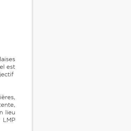
laises
el est
jectif
ères,
tente,
n lieu
ur LMP