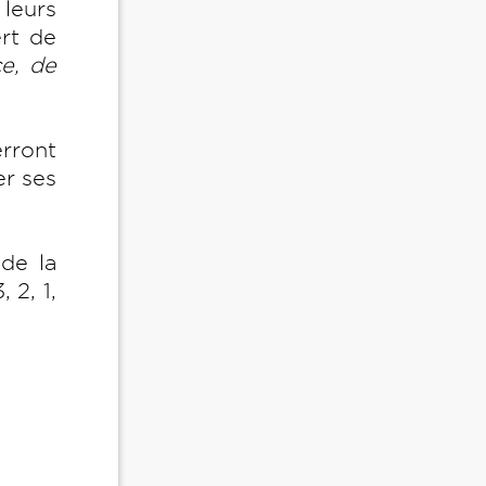
 leurs
ert de
e, de
rront
er ses
de la
 2, 1,