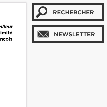
illeur
imité
ançois