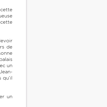
 cette
ueuse
 cette
devoir
urs de
rsonne
palais
vec un
 Jean-
 qu’il
ter un