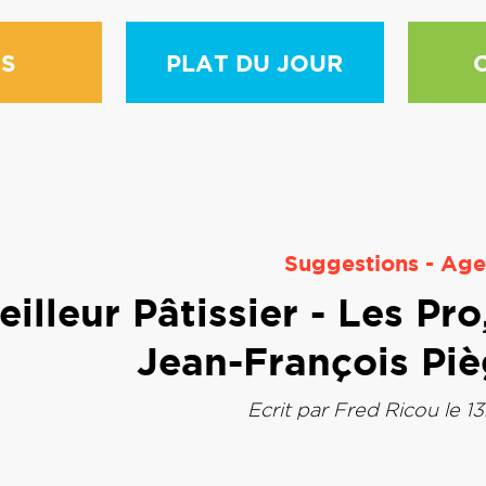
S
PLAT DU JOUR
Suggestions
-
Age
illeur Pâtissier - Les Pro
Jean-François Piè
Ecrit par
Fred Ricou
le 1