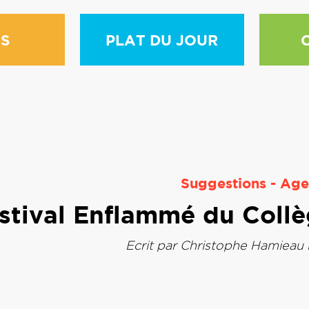
S
PLAT DU JOUR
Suggestions
-
Age
stival Enflammé du Collè
Ecrit par
Christophe Hamieau