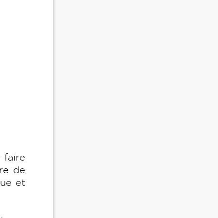
 faire
ire de
que et