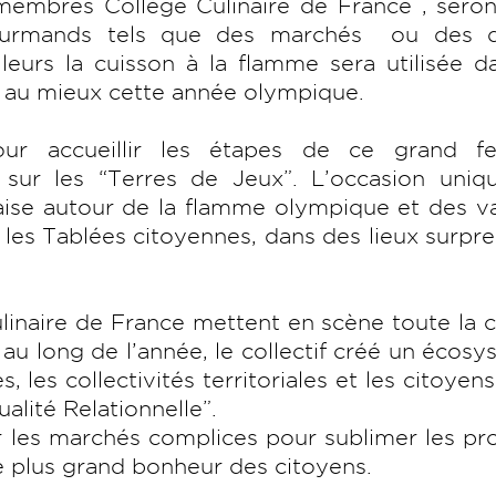
 membres Collège Culinaire de France , sero
urmands tels que des marchés ou des d
illeurs la cuisson à la flamme sera utilisée d
r au mieux cette année olympique.
ur accueillir les étapes de ce grand fes
ur les “Terres de Jeux”. L’occasion uniq
nçaise autour de la flamme olympique et des v
 les Tablées citoyennes, dans des lieux surpr
inaire de France mettent en scène toute la 
t au long de l’année, le collectif créé un écos
s, les collectivités territoriales et les citoyen
lité Relationnelle”.
ur les marchés complices pour sublimer les pr
e plus grand bonheur des citoyens.