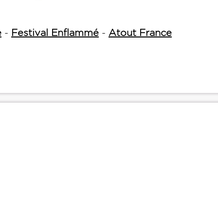
e
-
Festival Enflammé
-
Atout France