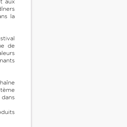
nt aux
îners
ans la
tival
ue de
aleurs
enants
chaîne
ystème
s dans
oduits