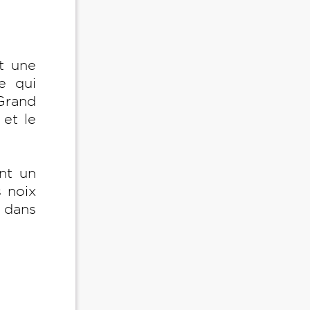
t une
e qui
Grand
 et le
nt un
s noix
 dans