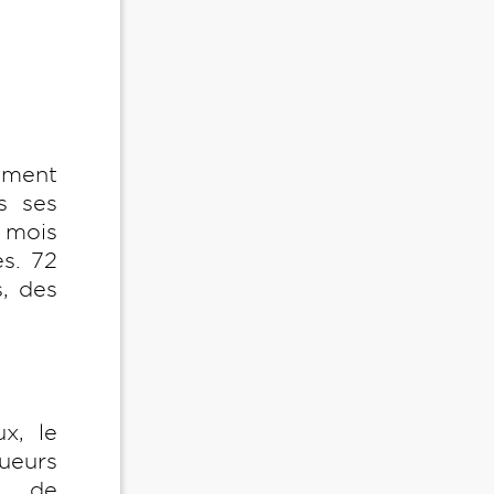
ement
s ses
s mois
és. 72
, des
x, le
ueurs
.. de