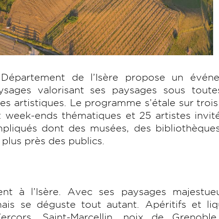
 Département de l’Isère propose un évén
sages valorisant ses paysages sous toute
nes artistiques. Le programme s’étale sur troi
t week-ends thématiques et 25 artistes invit
pliqués dont des musées, des bibliothèques
u plus près des publics.
ent à l’Isère. Avec ses paysages majestueu
s se déguste tout autant. Apéritifs et liq
ercors, Saint-Marcellin, noix de Grenoble.