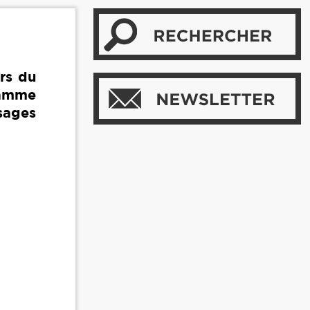
rs du
ramme
sages