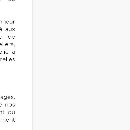
nneur
é aux
al de
iers,
blic à
relles
rages,
de nos
nt du
ement