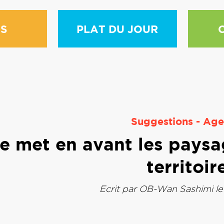
S
PLAT DU JOUR
Suggestions
-
Age
re met en avant les pay
territoir
Ecrit par
OB-Wan Sashimi
le