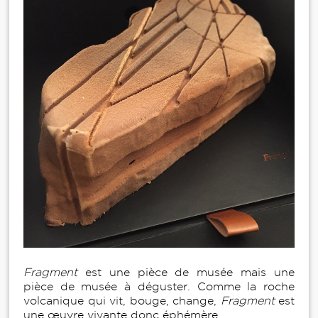
Fragment
est une pièce de musée mais une
pièce de musée à déguster. Comme la roche
volcanique qui vit, bouge, change,
Fragment
est
une œuvre vivante donc éphémère.