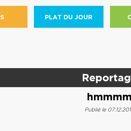
S
PLAT DU JOUR
Reportag
hmmm
Publié le 07.12.20