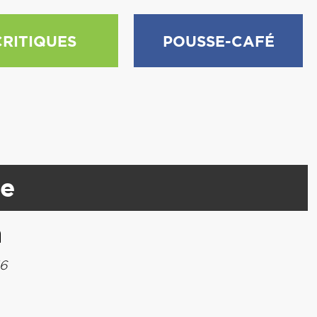
CRITIQUES
POUSSE-CAFÉ
e
m
16