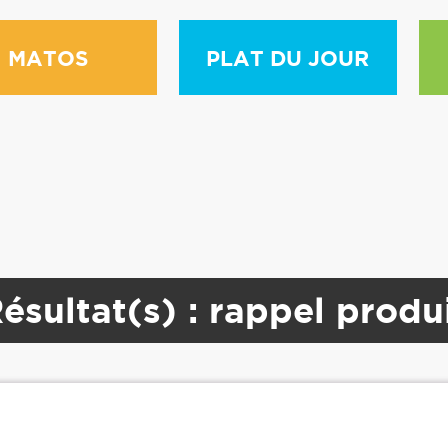
eir class will not be constructors in a future
MATOS
PLAT DU JOUR
/application/libraries/sphinx/sphinxapi.php
ésultat(s) : rappel produ