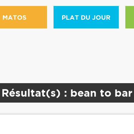
eir class will not be constructors in a future
MATOS
PLAT DU JOUR
/application/libraries/sphinx/sphinxapi.php
Résultat(s) : bean to bar