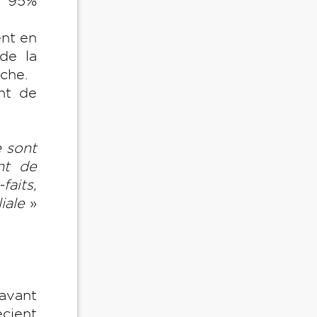
 : 95%
ent en
 de la
̂che.
nt de
e sont
ant de
faits,
iale
»
 avant
́cient