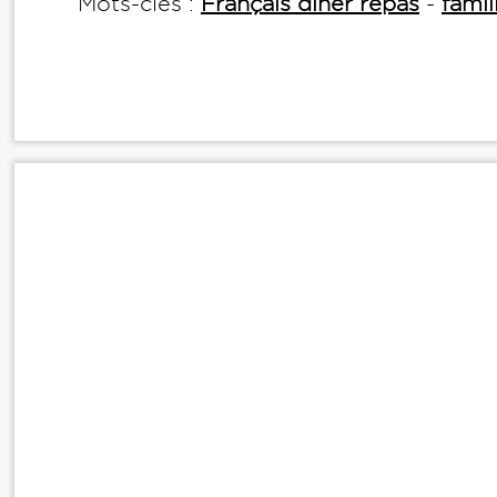
Mots-clés :
Français diner repas
-
famil