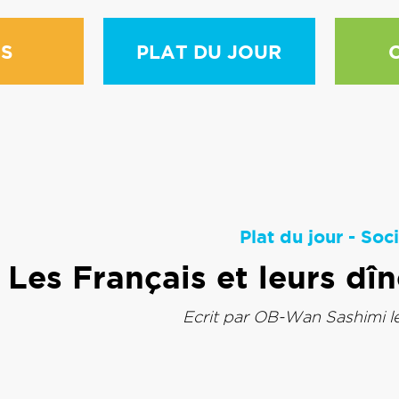
S
PLAT DU JOUR
Plat du jour
-
Soci
Les Français et leurs dî
Ecrit par
OB-Wan Sashimi
l