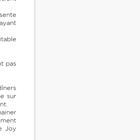
sente
 ayant
itable
nt pas
îners
e sur
nt.
hainer
oment
se Joy