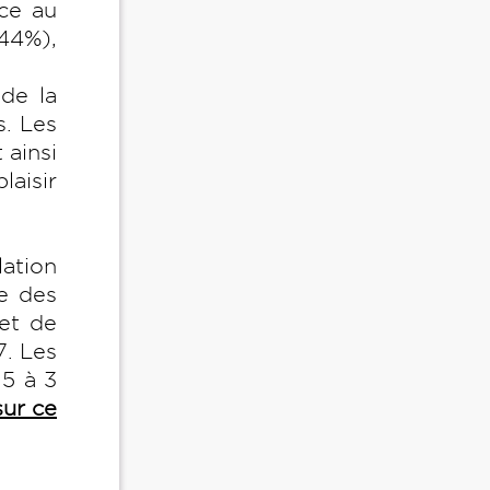
nce au
(44%),
 de la
s. Les
 ainsi
laisir
lation
de des
 et de
7. Les
5 à 3
sur ce