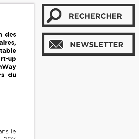
om des
aires,
itable
art-up
onWay
rs du
ans le