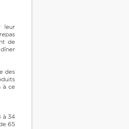
r leur
 repas
nt de
dîner
le des
oduits
 à ce
 à 34
 de 65