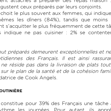
arent attachés à préparer des repas maison
gustent ceux préparés par leurs conjoints.
échoit le plus souvent aux femmes, qui indiqu
-mêmes les dîners (84%), tandis que moins
 s’acquitter le plus fréquemment de cette ta
́s indique ne pas cuisiner : 2% se contente
t préparés demeurent exceptionnelles et n
idiennes des Français. Il est ainsi rassur
ne réside pas dans la livraison de plats tout-
ur le plan de la santé et de la cohésion famil
datrice de Cook Angels.
OUTINIÈRE
r constitue pour 39% des Français une tâche
ythme les journées. Pour autant, ils appre