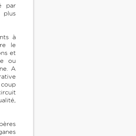
é par
s plus
nts à
re le
ons et
ie ou
rne. A
ative
n coup
ircuit
lité,
pères
rganes