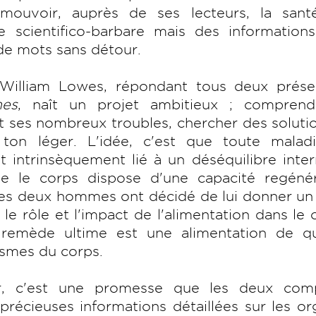
mouvoir, auprès de ses lecteurs, la sant
re scientifico-barbare mais des information
 de mots sans détour.
 William Lowes, répondant tous deux prése
mes
, naît un projet ambitieux ; comprend
 ses nombreux troubles, chercher des soluti
ton léger. L'idée, c'est que toute malad
 intrinsèquement lié à un déséquilibre inte
ue le corps dispose d'une capacité regénér
 les deux hommes ont décidé de lui donner u
e rôle et l'impact de l'alimentation dans le c
e remède ultime est une alimentation de qua
ismes du corps.
r, c'est une promesse que les deux com
récieuses informations détaillées sur les o