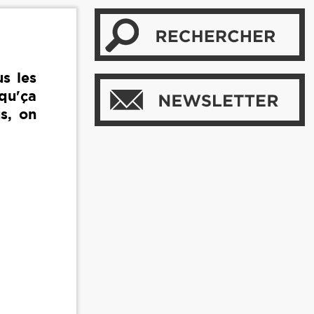
s les
 qu'ça
us, on