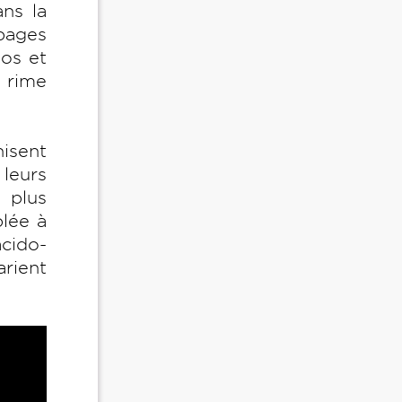
ns la
 pages
tos et
" rime
isent
 leurs
 plus
plée à
acido-
arient