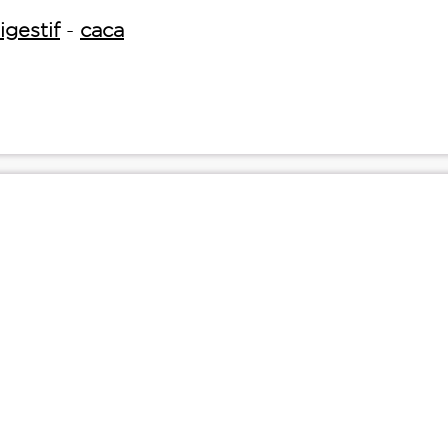
gestif
-
caca