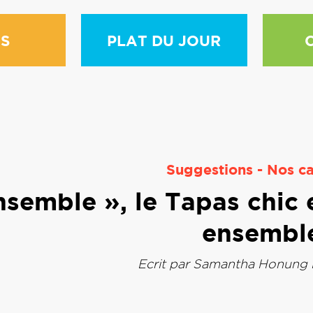
S
PLAT DU JOUR
Suggestions
-
Nos ca
nsemble », le Tapas chic e
ensembl
Ecrit par
Samantha Honung