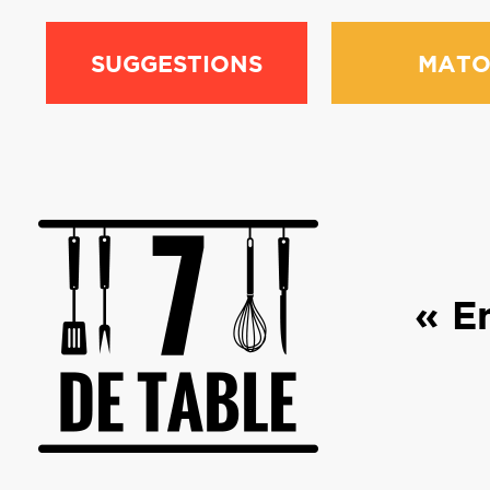
SUGGESTIONS
MATO
« E