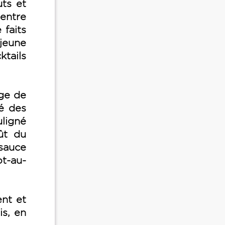
uts et
 entre
 faits
jeune
ktails
ège de
té des
ligné
ût du
sauce
ot-au-
ent et
is, en