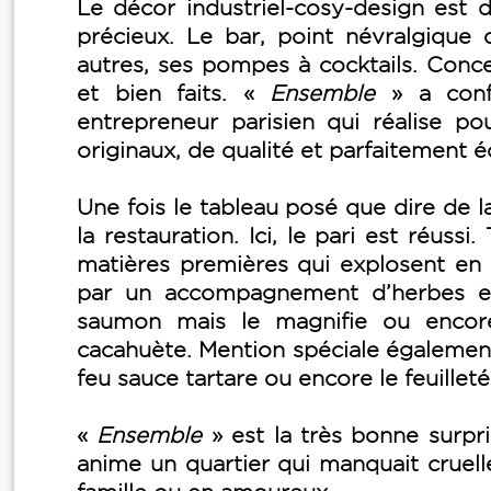
Le décor industriel-cosy-design est d
précieux. Le bar, point névralgique d
autres, ses pompes à cocktails. Conce
et bien faits. «
Ensemble
» a confi
entrepreneur parisien qui réalise pou
originaux, de qualité et parfaitement éq
Une fois le tableau posé que dire de l
la restauration. Ici, le pari est réussi
matières premières qui explosent en
par un accompagnement d’herbes e
saumon mais le magnifie ou encor
cacahuète. Mention spéciale également
feu sauce tartare ou encore le feuille
«
Ensemble
» est la très bonne surpr
anime un quartier qui manquait cruell