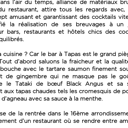
ans l’air du temps, alliance de matériaux br
u restaurant, attire tous les regards avec,
pt amusant et garantissant des cocktails vite
é la réalisation de ses breuvages à un 
r bars, restaurants et hôtels chics des coc
uilibrés.
a cuisine ? Car le bar à Tapas est le grand pi
. Tout d’abord saluons la fraicheur et la quali
 bouche avec le tartare saumon finement sou
t de gingembre qui ne masque pas le go
e le Tataki de bœuf Black Angus et sa 
 aux tapas chaudes tels les cromesquis de p
té d’agneau avec sa sauce à la menthe.
ise de la rentrée dans le 16ème arrondissem
ement d’un restaurant où se rendre entre am