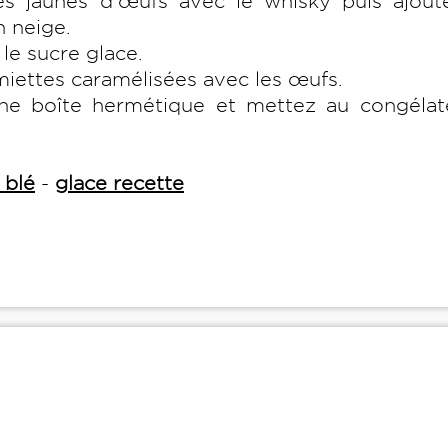
es jaunes d’œufs avec le whisky puis ajoute
n neige.
le sucre glace.
miettes caramélisées avec les œufs.
ne boîte hermétique et mettez au congélat
 blé
-
glace recette