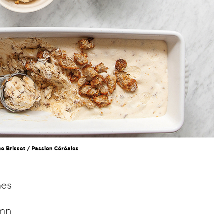
ne Brisset / Passion Céréales
nes
 mn