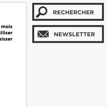
 mois
iliser
aisser