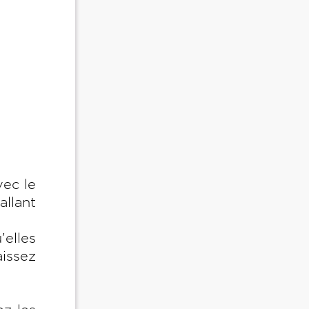
vec le
allant
’elles
aissez