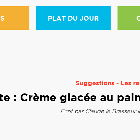
S
PLAT DU JOUR
Suggestions
-
Les re
te : Crème glacée au pain
Ecrit par
Claude le Brasseur
l