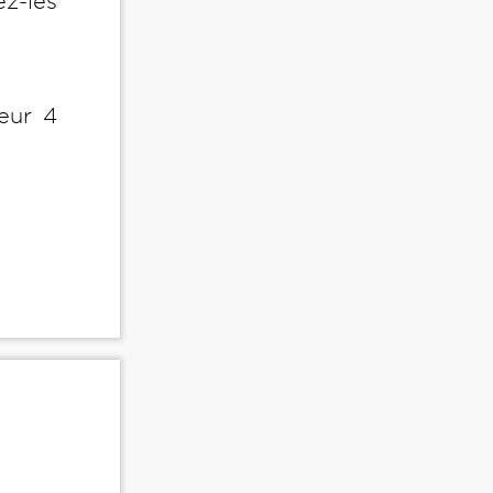
z-les
eur 4