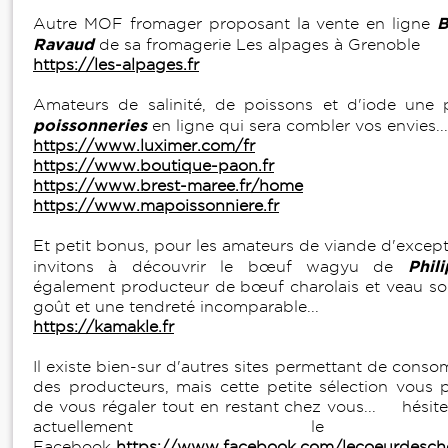
B
Autre MOF fromager proposant la vente en ligne
Ravaud
de sa fromagerie Les alpages à Grenoble
https://les-alpages.fr
Amateurs de salinité, de poissons et d'iode une p
poissonneries
en ligne qui sera combler vos envies...
https://www.luximer.com/fr
https://www.boutique-paon.fr
https://www.brest-maree.fr/home
https://www.mapoissonniere.fr
Et petit bonus, pour les amateurs de viande d'excep
Phil
invitons à découvrir le bœuf wagyu de
également producteur de bœuf charolais et veau so
goût et une tendreté incomparable...
https://kamakle.fr
Il existe bien-sur d'autres sites permettant de cons
des producteurs, mais cette petite sélection vous 
de vous régaler tout en restant chez vous... hésite
actuellement le g
Facebook
https://www.facebook.com/lecoeurdesch