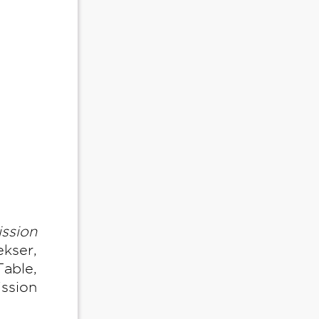
ission
ekser,
able,
ssion