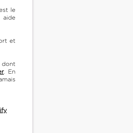
est le
 aide
ort et
e dont
er
. En
jamais
ify