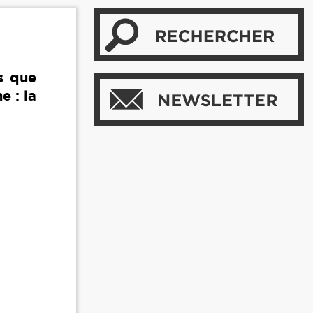
us que
e : la