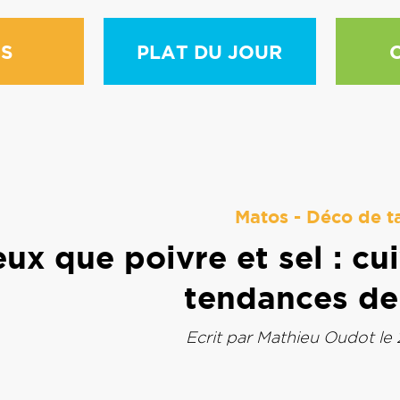
S
PLAT DU JOUR
Matos
-
Déco de t
ux que poivre et sel : cui
tendances de
Ecrit par
Mathieu Oudot
le 