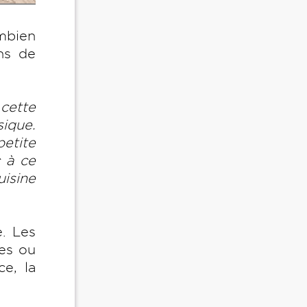
mbien
ns de
 cette
sique.
petite
c à ce
isine
e. Les
es ou
e, la