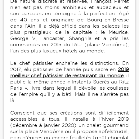
De nature discrète et réservée, François Perret
n’en est pas moins ambitieux et audacieux et
son parcours en témoigne à la perfection. Âgé
de 40 ans et originaire de Bourg-en-Bresse
dans l’Ain, il a déjà officié dans les palaces les
plus prestigieux de la capitale : le Meurice,
George V, Lancaster, Shangrila et a pris les
commandes en 2015 du Ritz (place Vendôme),
l’un des plus luxueux hôtels au monde.
Le chef pâtissier enchaîne les distinctions. En
2017, élu pâtissier de l’année puis sacré en
2019
meilleur chef pâtissier de restaurant du monde
, il
publie la même année « Instants Sucrés au Ritz
Paris », livre dans lequel il dévoile les coulisses
de l’empire qu’il y a bâti. Mais il ne s’arrête pas
là.
Conscient que ses créations sont difficilement
accessibles à tous, il installe à l’hiver 2019
(décembre à janvier 2020) un chalet gourmand
sur la place Vendôme où il propose apfelstrudel,
pain d’épices ou encore feuilletés (goût chocolat